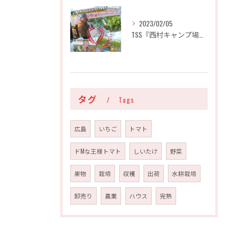
2023/02/05
TSS『西村キャンプ場』で紹介していただきました！！
タグ
Tags
広島
いちご
トマト
ドMな王様トマト
しいたけ
野菜
果物
栽培
収穫
出荷
水耕栽培
卸売り
農業
ハウス
完熟