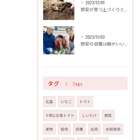
2023/12/01
野菜が育つ土づくりとは
2023/11/03
野菜の収穫は朝がいいって本当？
タグ
Tags
広島
いちご
トマト
ドMな王様トマト
しいたけ
野菜
果物
栽培
収穫
出荷
水耕栽培